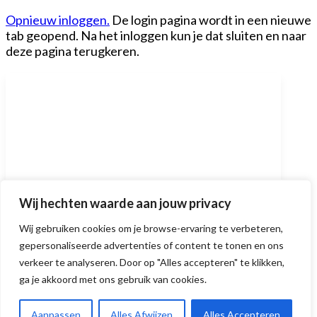
Opnieuw inloggen.
De login pagina wordt in een nieuwe
tab geopend. Na het inloggen kun je dat sluiten en naar
deze pagina terugkeren.
Ben jij een AI-expert?
Wij hechten waarde aan jouw privacy
Ontdek in 1 minuut of je een
Wij gebruiken cookies om je browse-ervaring te verbeteren,
gepersonaliseerde advertenties of content te tonen en ons
voldoende scoort.
verkeer te analyseren. Door op "Alles accepteren" te klikken,
ga je akkoord met ons gebruik van cookies.
DOE DE TEST!
Aanpassen
Alles Afwijzen
Alles Accepteren