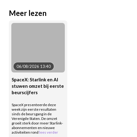
Meer lezen
06/08/2026 13:40
SpaceX: Starlink en AI
stuwen omzet bij eerste
beurscijfers
SpaceX presenteerde deze
week zijn eerste resultaten
sinds de beursgang in de
Verenigde Staten. De omzet
groeit sterk door meer Starlink-
abonnementen en nieuwe
activiteiten rond
lees verder