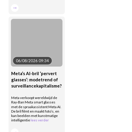
06/08/2026 09:34
Meta’s AI-bril ‘pervert
glasses’: modetrend of
surveillancekapitalisme?
Meta verkoopt wereldwijd de
Ray‑Ban Meta smart glasses
met de spraakassistent Meta AI.
De bril filmt en maakt foto’s, en
kan beelden met kunstmatige
intelligentie
lees verder