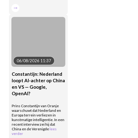
06/08/2026 11:37
Constantijn: Nederland
loopt AI-achter op China
en VS — Google,
OpenAI?
Prins Constantijn van Oranje
waarschuwt dat Nederland en
Europa terrein verliezen in
kunstmatige intelligentie. In een
recent interview zei hij dat
China en de Verenigde
lees
verder