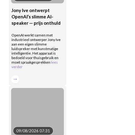
Jony Ive ontwerpt
OpenAI’s slimme AI-
speaker — prijs onthuld
OpenAI werkt samen met
industrieel ontwerper Jony Ive
aan een eigen slimme
luidspreker met kunstmatige
intelligentie. Het apparaat is
bedoeld voor thuisgebruik en
moet spraakgesprekken
lees
verder
09/08/2026 07:31