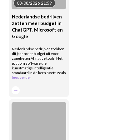
08/08/2026 21:59
Nederlandse bedrijven
zetten meer budget in
ChatGPT, Microsoft en
Google
Nederlandse bedrijven trekken
dit jaar meer budget uit voor
zogeheten AI‑native tools. Het
gaat om software die
kunstmatige intelligentie
standaard in de kern heeft, zoals
lees verder