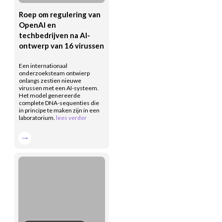
Roep om regulering van
OpenAI en
techbedrijven na AI-
ontwerp van 16 virussen
Een internationaal
onderzoeksteam ontwierp
onlangs zestien nieuwe
virussen met een AI-systeem.
Het model genereerde
complete DNA-sequenties die
in principe te maken zijn in een
laboratorium.
lees verder