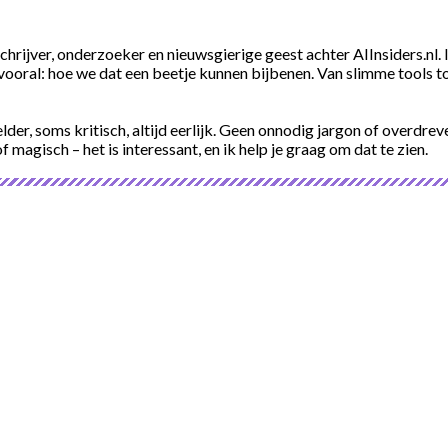
schrijver, onderzoeker en nieuwsgierige geest achter AIInsiders.n
vooral: hoe we dat een beetje kunnen bijbenen. Van slimme tools tot
elder, soms kritisch, altijd eerlijk. Geen onnodig jargon of overdre
of magisch – het is interessant, en ik help je graag om dat te zien.