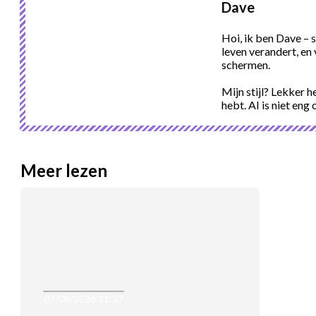
Dave
Hoi, ik ben Dave – 
leven verandert, en 
schermen.
Mijn stijl? Lekker h
hebt. AI is niet eng 
Meer lezen
07/08/2026 11:37