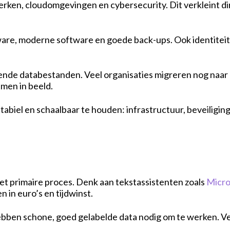
ken, cloudomgevingen en cybersecurity. Dit verkleint direc
are, moderne software en goede back-ups. Ook identiteits
ende databestanden. Veel organisaties migreren nog naa
men in beeld.
 stabiel en schaalbaar te houden: infrastructuur, beveiligin
et primaire proces. Denk aan tekstassistenten zoals
Micro
in euro’s en tijdwinst.
bben schone, goed gelabelde data nodig om te werken. Veel