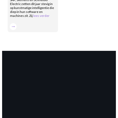
Electric zetten dit jaar stevig in
op kunstmatige intelligentie die
diep in hun software en
machines zit. Zij
lees verder