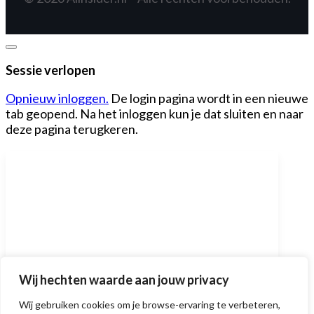
Dialoogvenster
sluiten
Sessie verlopen
Opnieuw inloggen.
De login pagina wordt in een nieuwe
tab geopend. Na het inloggen kun je dat sluiten en naar
deze pagina terugkeren.
Ben jij een AI-expert?
Wij hechten waarde aan jouw privacy
Ontdek in 1 minuut of je een
Wij gebruiken cookies om je browse-ervaring te verbeteren,