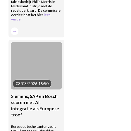
tabaksbedrijf Philip Morris in
Nederland in strijd met de
regels verklaard. De commissie
oordeelt dat het hier
lees
verder
08/08/2026 15:50
Siemens, SAP en Bosch
scoren met AI:
integratie als Europese
troef
Europese techgiganten zoals
SAP, Siemens en Schneider