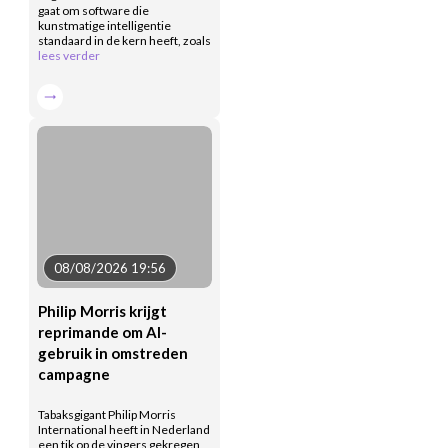
gaat om software die
kunstmatige intelligentie
standaard in de kern heeft, zoals
lees verder
08/08/2026 19:56
Philip Morris krijgt
reprimande om AI-
gebruik in omstreden
campagne
Tabaksgigant Philip Morris
International heeft in Nederland
een tik op de vingers gekregen