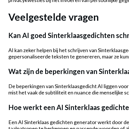
privacykwesties bij het invoeren van persoonlijke geg
Veelgestelde vragen
Kan AI goed Sinterklaasgedichten schr
AI kan zeker helpen bij het schrijven van Sinterklaasg
gepersonaliseerde teksten te genereren, maar ze ku
Wat zijn de beperkingen van Sinterkla
De beperkingen van Sinterklaasgedicht AI liggen voor
mist het vaak de subtiliteit en nuance die menselijke s
Hoe werkt een AI Sinterklaas gedicht
Een AI Sinterklaas gedichten generator werkt door de
taalpatronen te herkennen en passende woorden of zi