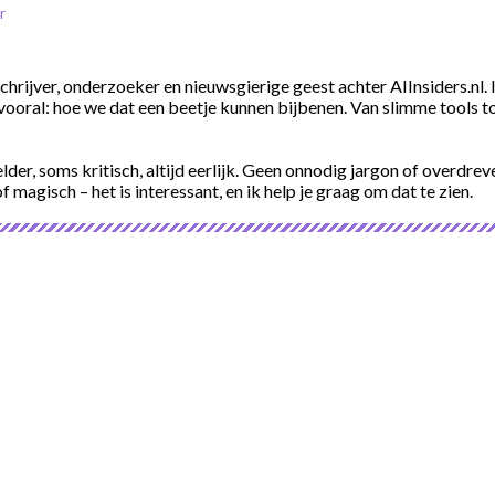
er
schrijver, onderzoeker en nieuwsgierige geest achter AIInsiders.n
vooral: hoe we dat een beetje kunnen bijbenen. Van slimme tools tot
elder, soms kritisch, altijd eerlijk. Geen onnodig jargon of overdre
of magisch – het is interessant, en ik help je graag om dat te zien.