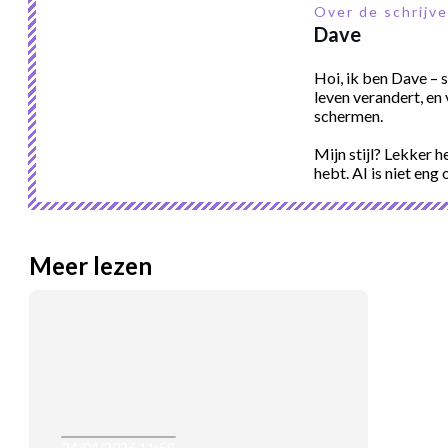
Over de schrijv
Dave
Hoi, ik ben Dave – 
leven verandert, en 
schermen.
Mijn stijl? Lekker h
hebt. AI is niet eng 
Meer lezen
24/04/2026 11:59