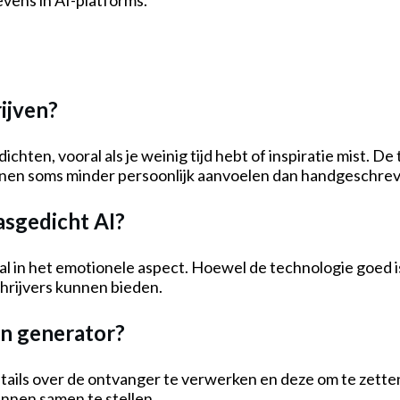
evens in AI-platforms.
ijven?
edichten, vooral als je weinig tijd hebt of inspiratie mist
nnen soms minder persoonlijk aanvoelen dan handgeschre
asgedicht AI?
al in het emotionele aspect. Hoewel de technologie goed i
chrijvers kunnen bieden.
en generator?
tails over de ontvanger te verwerken en deze om te zetten
nnen samen te stellen.